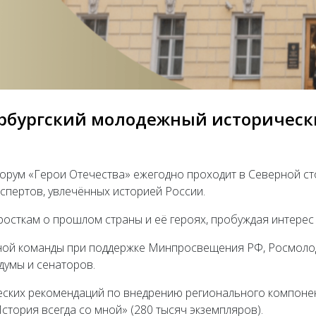
тербургский молодежный историчес
рум «Герои Отечества» ежегодно проходит в Северной сто
кспертов, увлечённых историей России.
росткам о прошлом страны и её героях, пробуждая интерес
ой команды при поддержке Минпросвещения РФ, Росмолод
думы и сенаторов.
ских рекомендаций по внедрению регионального компонен
стория всегда со мной» (280 тысяч экземпляров).